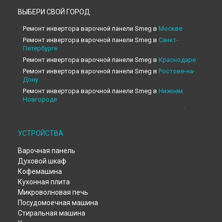
ВЫБЕРИ СВОЙ ГОРОД
Ремонт инвертора варочной панели Smeg в
Москве
Ремонт инвертора варочной панели Smeg в
Санкт-
Петербурге
Ремонт инвертора варочной панели Smeg в
Краснодаре
Ремонт инвертора варочной панели Smeg в
Ростове-на-
Дону
Ремонт инвертора варочной панели Smeg в
Нижнем
Новгороде
Ремонт инвертора варочной панели Smeg в
Новосибирске
Ремонт инвертора варочной панели Smeg в
Челябинске
УСТРОЙСТВА
Ремонт инвертора варочной панели Smeg в
Екатеринбурге
Ремонт инвертора варочной панели Smeg в
Казани
Варочная панель
Ремонт инвертора варочной панели Smeg в
Уфе
Духовой шкаф
Ремонт инвертора варочной панели Smeg в
Воронеже
Кофемашина
Ремонт инвертора варочной панели Smeg в
Волгограде
Кухонная плита
Ремонт инвертора варочной панели Smeg в
Барнауле
Микроволновая печь
Ремонт инвертора варочной панели Smeg в
Тольятти
Посудомоечная машина
Стиральная машина
Ремонт инвертора варочной панели Smeg в
Саратове